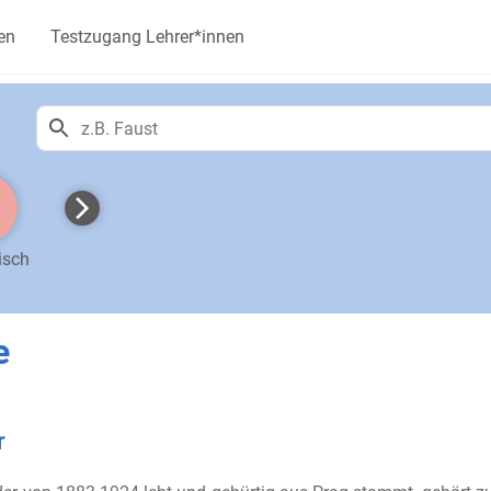
en
Testzugang Lehrer*innen
isch
e
r