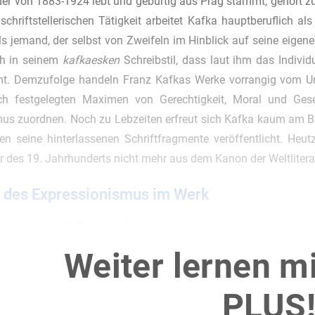
der von 1883-1924 lebt und gebürtig aus Prag stammt, gehört zu
schriftstellerischen Tätigkeit arbeitet Kafka hauptberuflich al
Als jemand, der selbst von Zweifeln im Hinblick auf seine eigen
ch in seinem
kafkaesken
Schreibstil, dass laut ihm das Indivi
t. Demzufolge handeln Franz Kafkas Werke vorrangig vom Umh
lich festgelegten Maximen von Gerechtigkeit, Moral und Ge
us zuordnen. Noch zu Lebzeiten erfreut sich Kafka kaum am Bek
n seine hinterlassenen Schriftfragmente veröffentlicht. Heutz
ur des 19. Jahrhunderts nicht mehr aus dem Kanon der Weltlite
des Expressionismus im Werk
vermessen, Kafka darauf zu reduzieren, ein expressionistisch
ischen Epoche in
der Verschollene
finden.
Weiter lernen m
rhistorische Einordnung:
Mit einem Schaffenszeitraum, welcher 
PLUS
llene
auch zeitlich in die Epoche des Expressionismus einordne