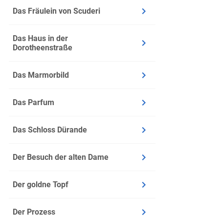
Sonders
Das Fräulein von Scuderi
express
expressi
Das Haus in der
Gesellsc
Dorotheenstraße
Leitgeda
Ganzen 
Das Marmorbild
Machtgef
kritisch
Das Parfum
an rest
sich we
Das Schloss Dürande
Orientie
das Resu
Der Besuch der alten Dame
Motiv i
erreich
Der goldne Topf
Motiv de
Der Prozess
Der Versc