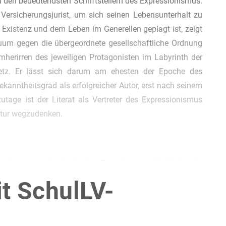
 den bedeutendsten Schriftstellern des Expressionismus.
s Versicherungsjurist, um sich seinen Lebensunterhalt zu
e Existenz und dem Leben im Generellen geplagt ist, zeigt
duum gegen die übergeordnete gesellschaftliche Ordnung
erirren des jeweiligen Protagonisten im Labyrinth der
setz. Er lässt sich darum am ehesten der Epoche des
anntheitsgrad als erfolgreicher Autor, erst nach seinem
utage ist der Literat als Vertreter des Expressionismus
ratur wegzudenken.
er Autor zu sein, doch ohne Frage lassen sich Merkmale
it SchulLV-
1911 beginnt und drei Jahre später endet, lässt sich
Der
!
n, welche von 1905-1925 andauert