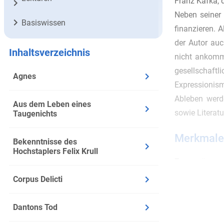
Franz Kafka, 
Neben seiner 
Basiswissen
finanzieren. 
der Autor au
Inhaltsverzeichnis
nicht ankomm
gesellschaft
Agnes
Expressionism
Ableben werde
Aus dem Leben eines
sowie Literat
Taugenichts
Merkmale 
Bekenntnisse des
Hochstaplers Felix Krull
Zwar wäre es 
dieser literar
Corpus Delicti
Literatu
Dantons Tod
Verscho