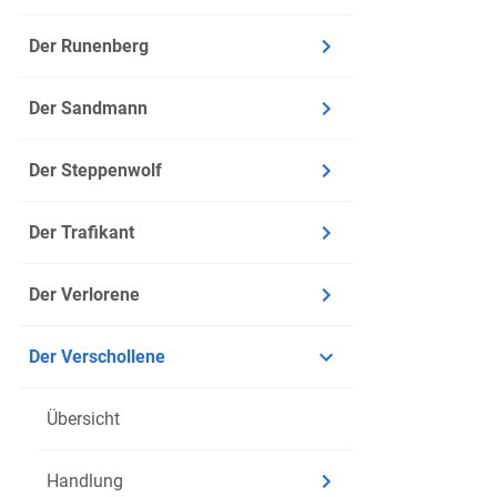
Der Runenberg
Eindeutiger a
Repräsentant 
Der Sandmann
Kritisc
Phänome
Der Steppenwolf
beschrei
schilder
Der Trafikant
Fokalisi
der Figu
Der Verlorene
objekti
Erzählte
Der Verschollene
wird, d
Erlebte
Übersicht
Person s
Man kön
Handlung