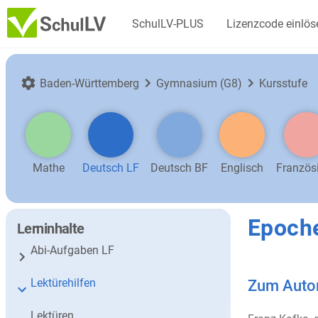
SchulLV-PLUS
Lizenzcode einlös
Baden-Württemberg
Gymnasium (G8)
Kursstufe
Mathe
Deutsch LF
Deutsch BF
Englisch
Französ
Epoch
Lerninhalte
Abi-Aufgaben LF
Lektürehilfen
Zum Auto
Lektüren