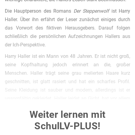
Die Hauptperson des Romans
Der Steppenwolf
ist Harry
Haller. Über ihn erfährt der Leser zunächst einiges durch
das Vorwort des fiktiven Herausgebers. Darauf folgen
schließlich die persönlichen Aufzeichnungen Hallers aus
der Ich-Perspektive.
Harry Haller ist ein Mann von 48 Jahren. Er ist nicht groß,
seine Kopfhaltung jedoch erinnert an die, großer
Menschen. Haller trägt seine grau melierten Haare kurz
geschnitten, ist glatt rasiert und hat ein scharfes Profil.
Seine Kleidung ist sauber und modern, allerdings ist er
unsorgfältig gekleidet. Haller leidet an Gicht, hat vor allem
beim Treppensteigen und Gehen große Schmerzen. Durch
Weiter lernen mit
sein gesamtes Auftreten hinterlässt Harry Haller einen
SchulLV-PLUS!
zwiespältigen Eindruck: Er ist einerseits höflich, geht mit
unentschlossenem Gang und wirkt einsam. Andererseits