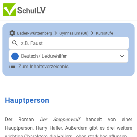
Baden-Württemberg
Gymnasium (G8)
Kursstufe
Deutsch
/
Lektürehilfen
Zum Inhaltsverzeichnis
Hauptperson
Der Roman
Der Steppenwolf
handelt von einer
Hauptperson, Harry Haller. Außerdem gibt es drei weitere
wichtige Charaktere, die Hallers Leben stark beeinflussen.