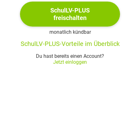
blickt er mit erhobenem Kopf um sich, wählt
SchulLV-PLUS
temperamentvolle Worte und scheint alles um sich herum
freischalten
zu belächeln.
monatlich kündbar
Die Hauptfigur kommt offenbar aus einem strengen,
SchulLV-PLUS-Vorteile im Überblick
frommen Elternhaus. Haller ist ein gebildeter Mann, der als
Publizist gearbeitet hat und viel gereist ist. Inzwischen wird
Du hast bereits einen Account?
er aufgrund seiner vehementen Kritik am Krieg und seiner
Jetzt einloggen
pazifistischen Meinung angegriffen und ist ein
Außenseiter. Anstatt einer Arbeit nachzugehen, lebt er in
den Tag hinein. Haller schläft meist lang, lies viele Bücher
und besucht Konzerte und Vorträge. Abends hat er
Probleme mit dem Einschlafen und spaziert daher oft
durch die dunklen Gassen der Stadt oder besucht seine
Stammkneipe.
Sein Lebenswandel ist sehr ungesund. Haller raucht viel,