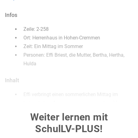
Infos
Zeile: 2-258
Ort: Herrenhaus in Hohen-Cremmen
Zeit: Ein Mittag im Sommer
Personen: Effi Briest, die Mutter, Bertha, Hertha,
Hulda
Inhalt
Effi verbringt einen sommerlichen Mittag im
heimatlichen Garten zusammen mit ihrer Mutter.
Die beiden erledigen Handarbeiten, wobei Effi „von
Weiter lernen mit
Zeit zu Zeit die Nadel nieder [legt], [...] um unter
SchulLV-PLUS!
allerlei kunstgerechten Beugungen und
Streckungen den ganzen Kursus der Heil- und