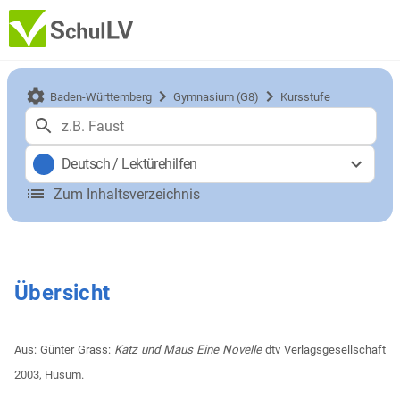
Baden-Württemberg
Gymnasium (G8)
Kursstufe
Deutsch
/
Lektürehilfen
Zum Inhaltsverzeichnis
Übersicht
Aus: Günter Grass:
Katz und Maus Eine Novelle
dtv Verlagsgesellschaft
2003, Husum.