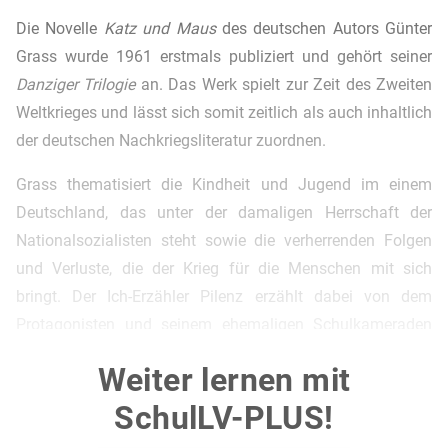
Die Novelle
Katz und Maus
des deutschen Autors Günter
Grass wurde 1961 erstmals publiziert und gehört seiner
Danziger Trilogie
an. Das Werk spielt zur Zeit des Zweiten
Weltkrieges und lässt sich somit zeitlich als auch inhaltlich
der deutschen Nachkriegsliteratur zuordnen.
Grass thematisiert die Kindheit und Jugend im einem
Deutschland, das unter der damaligen Herrschaft der
Nationalsozialisten steht sowie die verherrenden Folgen
und Verluste, die der Krieg für die Menschen mit sich
bringt. Der Ich-Erzähler Pilenz erzählt dabei von dem
Protagonisten und seinem ehemaligen Schulkameraden
Joachim Mahlke, der ein Außenseiter ist und sich nichts
Weiter lernen mit
sehnlicher wünscht, als Zugehörigkeit und einen Anteil am
Leben von Pilenz und seinem Freundeskreis zu haben. Das
SchulLV-PLUS!
Werk konstatiert die Themen Andersartigkeit sowie Moral,