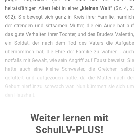
heiratsfähigen Alter) lebt in einer
„kleinen Welt“
(Sz. 4, Z.
692): Sie bewegt sich ganz in Kreis ihrer Familie, nämlich
der strengen und sittsamen Mutter, die ein Auge hat auf
das gute Verhalten ihrer Tochter, und des Bruders Valentin,
ein Soldat, der nach dem Tod des Vaters die Aufgabe
übernommen hat, die Ehre der Familie zu wahren - auch
notfalls mit Gewalt, wie sein Angriff auf Faust beweist. Sie
hatte auch eine kleine Schwester, die Gretchen selbst
gefüttert und aufgezogen hatte, da die Mutter nach der
Geburt hierfür zu schwach war. Nun kümmert sie sich um
den Haushalt.
Sie ist also ganz von ihrer Rolle als tadellose Tochter der
Weiter lernen mit
Familie vereinnahmt
, hat einen guten Ruf als fleißiges,
liebevolles, fürsorgliches, naiv-unschuldiges, emotionales,
SchulLV-PLUS!
sensibles, sittsames und auch überaus frommes Mädchen.