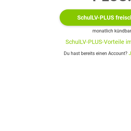
sten Angriff vom Landvogt mit 150 Mann führt Kohlhaas mit sei
ngesehen erneut Feuer zu legen
er richten ihren Hass gegen den Junker Wenzel von Tronka, den
SchulLV-PLUS freisc
m Schutz wird der Junker ins Gefängnis gebracht, wo er bleiben
monatlich kündba
ürst schickt unter Leitung vom Prinz von Meißen ein Heer von 
SchulLV-PLUS-Vorteile im
 erfährt von der Attacke und schlägt die Truppe bei Mühlberg in
rdehändler fängt in diesen Tagen außerdem einen Brief ab, i
Du hast bereits einen Account?
J
 und sein Haufen reiten nach Leipzig und stecken die Stadt in 
 Mandat dort nennt sich Kohlhaas einen „Statthalter Michaels, 
che des Junkers Partei ergreifen würden, mit Feuer und Schwert d
m Leipzig wird in Erklärungen vom Magistrat behauptet, der Ju
s zu täuschen und das Volk zu beruhigen
 6