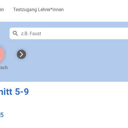
en
Testzugang Lehrer*innen
isch
itt 5-9
 5