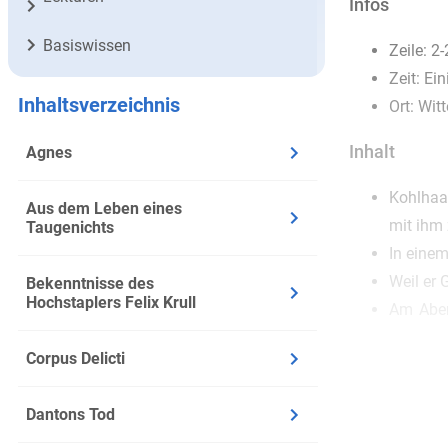
Infos
Basiswissen
Zeile: 2
Zeit: Ei
Inhaltsverzeichnis
Ort: Wit
Inhalt
Agnes
Kohlhaas
Aus dem Leben eines
mit ihm
Taugenichts
In einem
Weil er 
Bekenntnisse des
Hochstaplers Felix Krull
Am Aben
Kirche e
Corpus Delicti
In dem S
Der Land
Dantons Tod
Kohlhaas