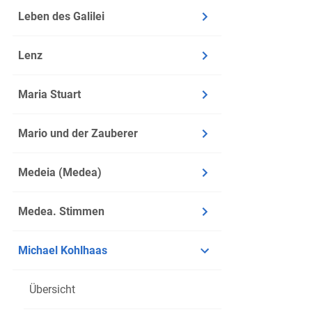
Zeile: 2
Leben des Galilei
Zeit: M
Ort: Dre
Lenz
Inhalt
Maria Stuart
Kohlhaas
Mario und der Zauberer
Die Part
Sie nut
Medeia (Medea)
hat, um
Als Kohl
Medea. Stimmen
Vor Pri
Nagelsch
Michael Kohlhaas
Da der 
sperren 
Übersicht
Nagelsch