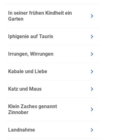
Zeile: 2
In seiner frühen Kindheit ein
Garten
Zeit: M
Ort: Dre
Iphigenie auf Tauris
Inhalt
Irrungen, Wirrungen
Junker 
Er soll
Kabale und Liebe
Der Junk
Nach la
Katz und Maus
Bei der
Kunz von
Klein Zaches genannt
Zinnober
Abschnitt
Landnahme
Infos