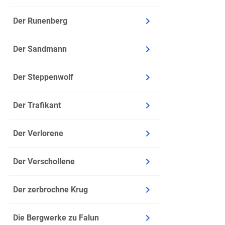
Zeile: 2
Der Runenberg
Zeit: Ei
Ort: Wit
Der Sandmann
Inhalt
Der Steppenwolf
Der Pfer
Der Trafikant
2000 So
Martin L
Der Verlorene
Kohlhaas
Er reit
Der Verschollene
gegen d
Luther w
Der zerbrochne Krug
Kohlhaas
Abschnitt
Die Bergwerke zu Falun