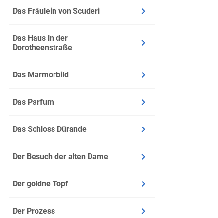
Den näch
Das Fräulein von Scuderi
selbst u
Die Bürg
Das Haus in der
Zu seine
Dorotheenstraße
Der Kurf
Kohlhaas
Das Marmorbild
Der Pfe
wird
Das Parfum
Kohlhaas
In einem
Das Schloss Dürande
Streitsa
In und u
Der Besuch der alten Dame
Kohlhaa
Der goldne Topf
Abschnitt
Der Prozess
Infos