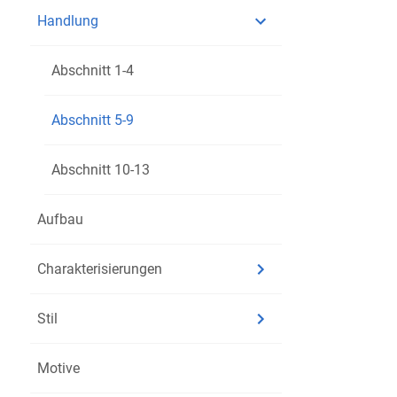
die Füh
Handlung
Durch Zu
beschlo
Abschnitt 1-4
Kohlhaa
Er will 
Abschnitt 5-9
Als der 
Kohlhaas
Abschnitt 10-13
Aufbau
Charakterisierungen
Stil
Motive