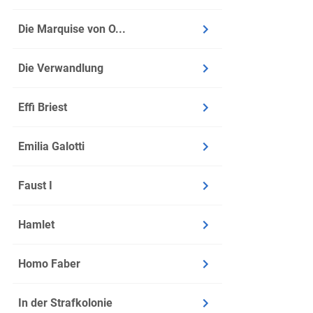
Infos
Die Marquise von O...
Zeile: 2
Die Verwandlung
Zeit: M
Ort: Dre
Effi Briest
Inhalt
Emilia Galotti
Luther 
Kämmere
Faust I
Als Luth
In Dresd
Hamlet
Außerde
Homo Faber
Abschnitt
In der Strafkolonie
Infos