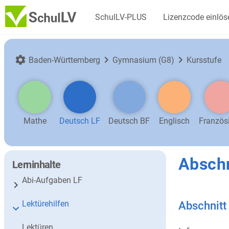
SchulLV-PLUS
Lizenzcode einlös
Baden-Württemberg
Gymnasium (G8)
Kursstufe
Mathe
Deutsch LF
Deutsch BF
Englisch
Französ
Abschn
Lerninhalte
Abi-Aufgaben LF
Lektürehilfen
Abschnitt
Lektüren