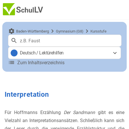
Baden-Württemberg
Gymnasium (G8)
Kursstufe
Deutsch
/
Lektürehilfen
Zum Inhaltsverzeichnis
Interpretation
Für Hoffmanns Erzählung
Der Sandmann
gibt es eine
Vielzahl an Interpretationsansätzen. Schließlich kann sich
der Leser durch die verwirrende Erzählstruktur und die