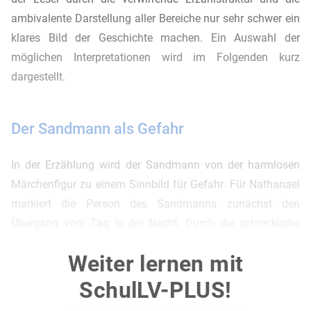
ambivalente Darstellung aller Bereiche nur sehr schwer ein
klares Bild der Geschichte machen. Ein Auswahl der
möglichen Interpretationen wird im Folgenden kurz
dargestellt.
Der Sandmann als Gefahr
In der Erzählung wird der Sandmann von der harmlosen
Märchenfigur zu einem Sinnbild für Gefahr. Für Nathanael
markiert die Person des Sandmanns zunächst den
Übergang vom Tag in die Nacht. Durch die schreckliche
Erzählung seiner Amme beginnt er sich schließlich vor dem
Weiter lernen mit
grausamen Sandmann zu fürchten. Wann immer er im
weiteren Verlauf seines Lebens auf den vermeintlichen
SchulLV-PLUS!
Sandmann Coppelius beziehungsweise dessen