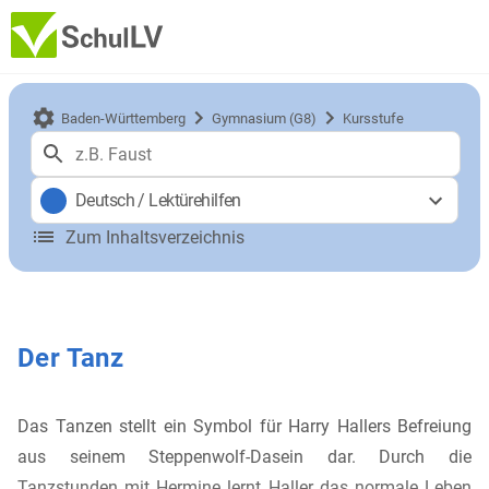
Baden-Württemberg
Gymnasium (G8)
Kursstufe
Deutsch
/
Lektürehilfen
Zum Inhaltsverzeichnis
Der Tanz
Das Tanzen stellt ein Symbol für Harry Hallers Befreiung
aus seinem Steppenwolf-Dasein dar. Durch die
Tanzstunden mit Hermine lernt Haller das normale Leben