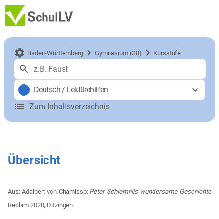
Baden-Württemberg
Gymnasium (G8)
Kursstufe
Deutsch
/
Lektürehilfen
Zum Inhaltsverzeichnis
Übersicht
Aus: Adalbert von Chamisso:
Peter Schlemhils wundersame Geschichte
Reclam 2020, Ditzingen.