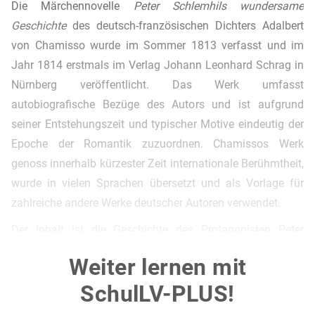
Die Märchennovelle
Peter Schlemhils wundersame
Geschichte
des deutsch-französischen Dichters Adalbert
von Chamisso wurde im Sommer 1813 verfasst und im
Jahr 1814 erstmals im Verlag Johann Leonhard Schrag in
Nürnberg veröffentlicht. Das Werk umfasst
autobiografische Bezüge des Autors und ist aufgrund
seiner Entstehungszeit und typischer Motive eindeutig der
Epoche der Romantik zuzuordnen. Chamissos Werk
genoss innerhalb kürzester Zeit internationale Berühmtheit,
wurde in vielen Sprachen übersetzt und als Vorlage für
zahlreiche andere Werke deutscher Autoren verwendet.
Der Inhalt ist die Geschichte des Protagonisten Peter
Schlemhil, der nach einer Schiffsreise auf einen
Weiter lernen mit
mysteriösen Mann in einem grauen Rock trifft, der ihm
SchulLV-PLUS!
seinen Schatten abkauft und ihm im Gegenzug einen Sack
mit unendlich viel Gold übergibt. Schlemhil lebt jedoch ein