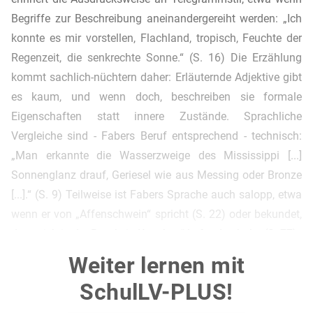
Begriffe zur Beschreibung aneinandergereiht werden: „Ich
konnte es mir vorstellen, Flachland, tropisch, Feuchte der
Regenzeit, die senkrechte Sonne.“ (S. 16) Die Erzählung
kommt sachlich-nüchtern daher: Erläuternde Adjektive gibt
es kaum, und wenn doch, beschreiben sie formale
Eigenschaften statt innere Zustände. Sprachliche
Vergleiche sind - Fabers Beruf entsprechend - technisch:
„Man erkannte die Wasserzweige des Mississippi [...]
Sonnenglanz drauf, Geriesel wie aus Messing oder Bronze
[...].“ (S. 9) Teilweise ist Fabers Sprache auch salopp, etwa
wenn er von „Affenschwein“ spricht (S. 22) oder bekundet,
dass sich in der Bar „kein Knochen“ befunden habe (S. 77).
Weiter lernen mit
Auffällig sind außerdem wiederkehrende Formulierungen
wie z. B. „üblich“ / das „Übliche“ (S. 7 Z. 4, S. 9 Z. 9, S. 11
SchulLV-PLUS!
Z. 14, S. 16 Z. 11, S. 20 Z. 16, Z. 23 u. Z. 28 etc.), das vom