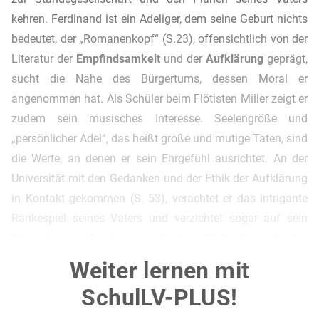
kehren. Ferdinand ist ein Adeliger, dem seine Geburt nichts
bedeutet, der „Romanenkopf“ (S.23), offensichtlich von der
Literatur der
Empfindsamkeit
und der
Aufklärung
geprägt,
sucht die Nähe des Bürgertums, dessen Moral er
angenommen hat. Als Schüler beim Flötisten Miller zeigt er
zudem sein musisches Interesse. Seelengröße und
„persönlicher Adel“, das heißt große und mutige Taten, sind
die Werte, an denen er sein Ehrgefühl ausrichtet. An der
Universität mit den Gedanken und der Ethik der Aufklärung
in Kontakt gekommen (S. 53), verachtet er das intrigante
Ränkespiel seines Vaters und verzichtet sogar auf sein
Erbe, da er weiß, dass es auf einem Verbrechen gründet.
Das Glück sieht er in sich selbst bzw. dem eigenen Leben,
Weiter lernen mit
nicht im Ringen um Macht wie sein Vater. Zu diesem hat er
SchulLV-PLUS!
folglich ein schlechtes Verhältnis, er wirft ihm offen
Unmoral vor und droht sogar, seine Verbrechen