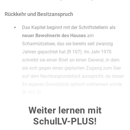
Rückkehr und Besitzanspruch
Das Kapitel beginnt mit der Schriftstellerin als
neuer Bewohnerin des Hauses
am
Scharmützelsee, das sie bereits seit zwanzig
Jahren gepachtet hat (R 107). Im Jahr 1970
schreibt sie einen Brief an einen General, in dem
sie sich gegen einen geplanten Zugang zum See
auf dem Nachbargrundstück ausspricht, da dieser
ihr eigenes Grundstück optisch verkleinern würde
(R 107.2).
Der Brief wird in einer sehr persönlichen, beinahe
Weiter lernen mit
intimen Weise formuliert, da sie den General aus
der Kindheit kennt und ihn mit einem alten
SchulLV-PLUS!
Kosenamen anspricht.