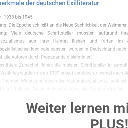
rkmale der deutschen Exilliteratur
m: 1933 bis 1945
ng: Die Epoche schließt an die Neue Sachlichkeit der Weimarer
ung: Viele deutsche Schriftsteller mussten aufgrund ihr
lsozialismus aus ihrer Heimat fliehen und fortan im Au
lsozialistischen Ideologie passten, wurden in Deutschland nac
t, die Autoren durch Propaganda diskriminiert
sstätten: Zunächst flohen die meisten Schriftsteller in europ
Weltkrieg wurden sie ab 1939 erneut vertrieben, diesmal nach A
 Themen: Widerstand gegen den Nationalsozialismus, politische
Kultur, jüdische Geschichte und existenzielle Probleme im Exil
Merkmale: Anders als bei anderen Epochen gibt es in der Exill
Weiter lernen m
 damals hauptsächlich um die aktuellen politischen und gesel
in im sachlichen Stil der vorangegangenen Epoche; Prosa und 
PLUS
dichte erschien hauptsächlich nach Kriegsende