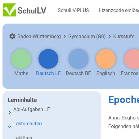
SchulLV-PLUS
Lizenzcode einlös
Baden-Württemberg
Gymnasium (G8)
Kursstufe
Mathe
Deutsch LF
Deutsch BF
Englisch
Französ
Epoch
Lerninhalte
Abi-Aufgaben LF
Anna Segher
Lektürehilfen
Folgenden näh
Lektüren