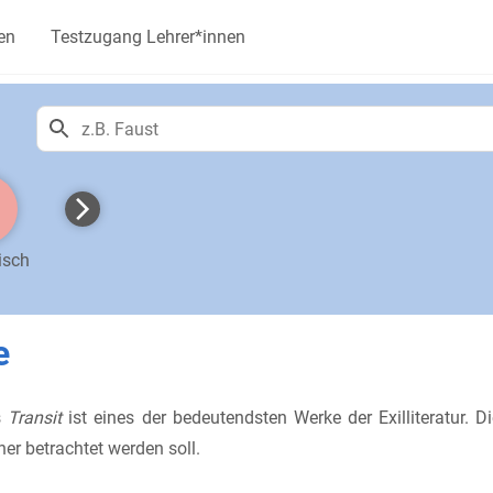
en
Testzugang Lehrer*innen
isch
e
s
Transit
ist eines der bedeutendsten Werke der Exilliteratur. D
er betrachtet werden soll.