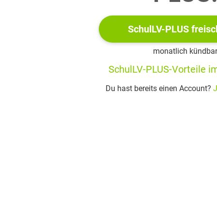
te Vertreter: Bertold Brecht, Alfred Döblin, Heinrich Mann, Tho
n: Die Autoren hatten im Ausland meist Schwierigkeiten, ihre W
SchulLV-PLUS freisc
 der Verbotslisten nicht; hauptsächlich nach dem Krieg veröffen
monatlich kündba
SchulLV-PLUS-Vorteile im
Du hast bereits einen Account?
J