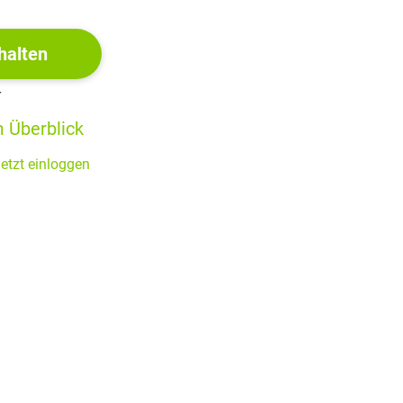
mas Mann, Robert Musil, Anna Seghers, Kurt Tucholsky
erke zu veröffentlichen; ins Dritte Reich kamen die Werke
halten
tlicht
r
 Überblick
etzt einloggen