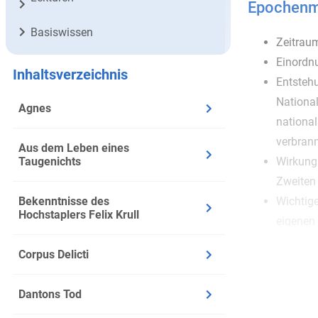
Epochenme
Basiswissen
Zeitrau
Einordnu
Inhaltsverzeichnis
Entsteh
Nationa
Agnes
nationa
verbrann
Aus dem Leben eines
Taugenichts
Wirkung
Zweiten 
Bekenntnisse des
Wichtige
Hochstaplers Felix Krull
eigenen 
Formale 
Corpus Delicti
ging es
weiterh
Dantons Tod
Naturge