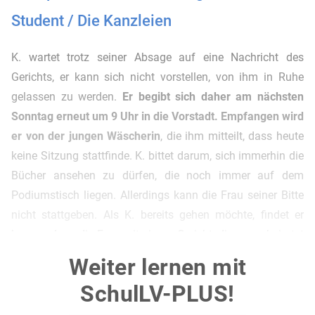
Student / Die Kanzleien
K. wartet trotz seiner Absage auf eine Nachricht des
Gerichts, er kann sich nicht vorstellen, von ihm in Ruhe
gelassen zu werden.
Er begibt sich daher am nächsten
Sonntag erneut um 9 Uhr in die Vorstadt. Empfangen wird
er von der jungen Wäscherin
, die ihm mitteilt, dass heute
keine Sitzung stattfinde. K. bittet darum, sich immerhin die
Bücher ansehen zu dürfen, die noch immer auf dem
Podiumstisch liegen. Allerdings kann die Frau seiner Bitte
nicht stattgeben. Als K. bereits gehen möchte, findet er
heraus, dass die Frau mit einem Gerichtsdiener verheiratet
ist und auch den Untersuchungsrichter kennt. Sie lebe in
Weiter lernen mit
dem Vorzimmer des Gerichts, wobei die Wohnung an
SchulLV-PLUS!
Gerichtstagen geräumt werden müsse.