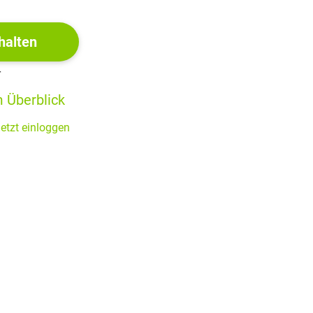
Mexiko zu fliehen, brauchten dafür aber entsprechende
halten
r
 Überblick
etzt einloggen