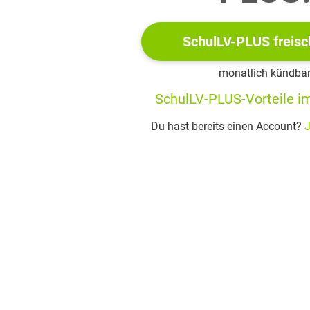
ehr Menschen versuchten von Marseille aus nach Amerika oder 
epapiere
SchulLV-PLUS freisc
hm Deutschland auch das unbesetzte Südfrankreich ein
monatlich kündba
SchulLV-PLUS-Vorteile im
Du hast bereits einen Account?
J