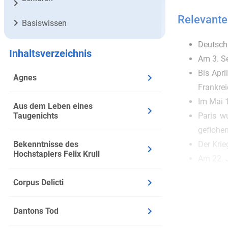
Relevante
Basiswissen
Deutschl
Inhaltsverzeichnis
Am 3. Se
Bis Apr
Agnes
Frankrei
Im Mai 1
Aus dem Leben eines
Taugenichts
Paris w
geflohe
Bekenntnisse des
Der Kri
Hochstaplers Felix Krull
Am 22. 
Danach 
Corpus Delicti
unterhal
Da die 
Dantons Tod
verdächt