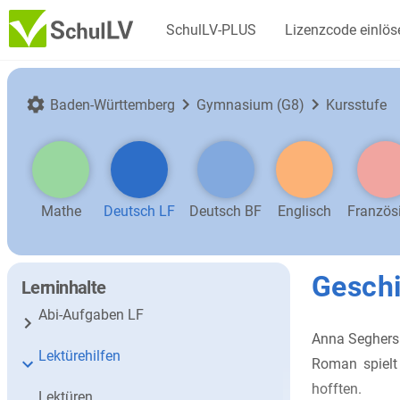
SchulLV-PLUS
Lizenzcode einlös
Baden-Württemberg
Gymnasium (G8)
Kursstufe
Mathe
Deutsch LF
Deutsch BF
Englisch
Französ
Geschi
Lerninhalte
Abi-Aufgaben LF
Anna Segher
Lektürehilfen
Roman spielt
hofften.
Lektüren