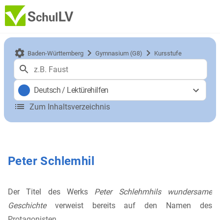
Baden-Württemberg
Gymnasium (G8)
Kursstufe
Deutsch
/
Lektürehilfen
Zum Inhaltsverzeichnis
Peter Schlemhil
Der Titel des Werks
Peter Schlehmhils wundersame
Geschichte
verweist bereits auf den Namen des
Protagonisten.