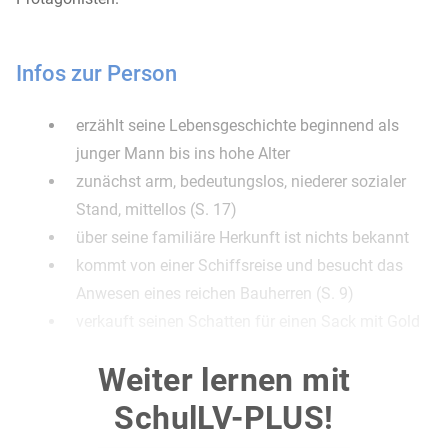
Infos zur Person
erzählt seine Lebensgeschichte beginnend als
junger Mann bis ins hohe Alter
zunächst arm, bedeutungslos, niederer sozialer
Stand, mittellos (S. 17)
über seine familiäre Herkunft ist nichts bekannt
kommt von einer Schiffsreise und besucht das
Anwesen eines reichen Bauherren (S. 9)
verkauft seinen Schatten für einen Sack mit Gold
und wird plötzlich reich (S. 15)
Weiter lernen mit
hat großes Interesse an der Wissenschaft und
Talent für die Forschung
SchulLV-PLUS!