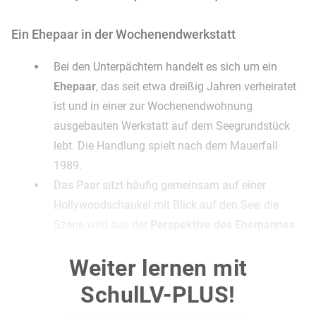
Ein Ehepaar in der Wochenendwerkstatt
Bei den Unterpächtern handelt es sich um ein
Ehepaar
, das seit etwa dreißig Jahren verheiratet
ist und in einer zur Wochenendwohnung
ausgebauten Werkstatt auf dem Seegrundstück
lebt. Die Handlung spielt nach dem Mauerfall
1989.
Das Paar sitzt häufig gemeinsam auf einer
Hollywoodschaukel mit Blick auf den See; die
Szene wird aus der
Perspektive des Ehemannes
erzählt. Während er auf den See blickt, erinnert er
Weiter lernen mit
sich an wichtige Momente seines Lebens (vgl. R
137 ff.).
SchulLV-PLUS!