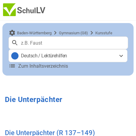
Baden-Württemberg
Gymnasium (G8)
Kursstufe
Deutsch
/
Lektürehilfen
Zum Inhaltsverzeichnis
Die Unterpächter
Die Unterpächter (R 137–149)