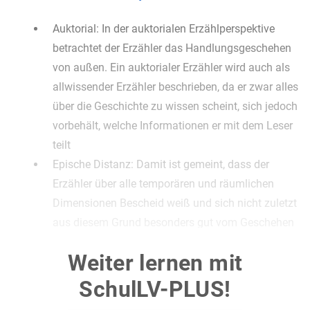
Auktorial: In der auktorialen Erzählperspektive
betrachtet der Erzähler das Handlungsgeschehen
von außen. Ein auktorialer Erzähler wird auch als
allwissender Erzähler beschrieben, da er zwar alles
über die Geschichte zu wissen scheint, sich jedoch
vorbehält, welche Informationen er mit dem Leser
teilt
Epische Distanz: Damit ist gemeint, dass der
Erzähler über alle temporären und räumlichen
Dimensionen Bescheid weiß und sich nicht zuletzt
aus diesem Grund besonders gut vom Geschehen
abgrenzen kann. Auf diese Weise baut Eichendorff
Weiter lernen mit
im Falle von
Das Marmorbild
eine gewisse Distanz
zwischen sich selbst und der Erzählung auf
SchulLV-PLUS!
Vogelperspektive: Der Erzähler ist dem Leser