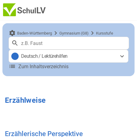
Baden-Württemberg
Gymnasium (G8)
Kursstufe
Deutsch
/
Lektürehilfen
Zum Inhaltsverzeichnis
Erzählweise
Erzählerische Perspektive