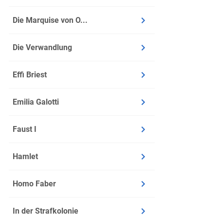
Inhalt
Die Marquise von O...
Der Arzt
Die Verwandlung
Der Arzt
Für Mari
Effi Briest
verpasst
Er vers
Emilia Galotti
viellei
abzufah
Faust I
Beim Wor
vielleic
Hamlet
Der Arzt
Der Erzä
Homo Faber
ihm mitf
Der Arz
In der Strafkolonie