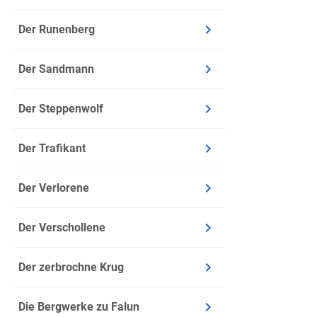
Abends 
Der Runenberg
Er nahm 
Der Erzä
Der Sandmann
Nachdem
hatte, o
Der Steppenwolf
Er trank
selbst i
Der Trafikant
Heinz ga
noch ei
Der Verlorene
Dritter Ab
Der Verschollene
Infos
Der zerbrochne Krug
Seite: 1
Zeit: Wi
Die Bergwerke zu Falun
Ort: Mar