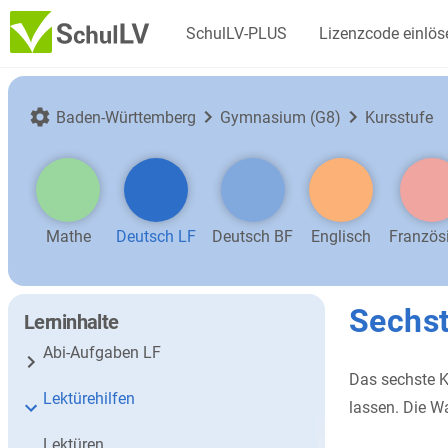
SchulLV-PLUS
Lizenzcode einlös
Baden-Württemberg
Gymnasium (G8)
Kursstufe
Mathe
Deutsch LF
Deutsch BF
Englisch
Französ
Sechst
Lerninhalte
Abi-Aufgaben LF
Das sechste Ka
Lektürehilfen
lassen. Die Wa
Lektüren