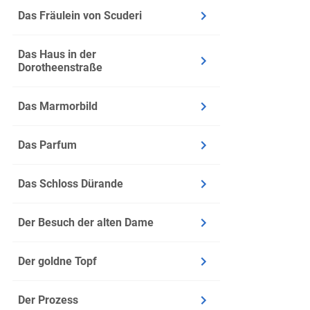
Er sinni
Das Fräulein von Scuderi
in den T
Als er 
Das Haus in der
aufdeck
Dorotheenstraße
Weil sic
Passage 
Das Marmorbild
mit ebe
Das Parfum
Zweiter A
Das Schloss Dürande
Infos
Seite: 1
Der Besuch der alten Dame
Zeit: Wi
Ort: Mar
Der goldne Topf
Inhalt
Der Prozess