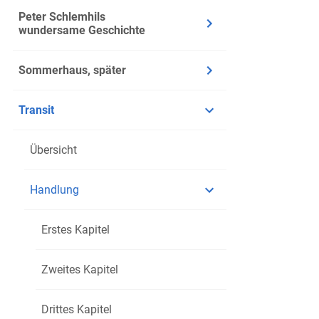
Peter Schlemhils
Fünfter A
wundersame Geschichte
Infos
Sommerhaus, später
Seite: 1
Transit
Zeit: Wi
Ort: Mar
Übersicht
Inhalt
Handlung
Auf dem
Er entd
Erstes Kapitel
widerwi
Paul wie
Zweites Kapitel
Bericht 
Achselr
Drittes Kapitel