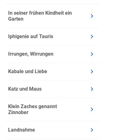
und das 
Der Erzä
In seiner frühen Kindheit ein
er nicht
Garten
Er mach
Plan, du
Iphigenie auf Tauris
Bei die
Küchent
Irrungen, Wirrungen
Nach ei
dem fre
Kabale und Liebe
Er wehr
Kind zu 
Katz und Maus
Der Erzä
Klein Zaches genannt
Vierter Ab
Zinnober
Infos
Landnahme