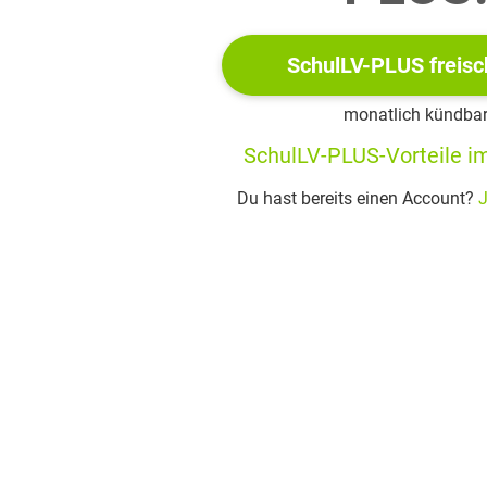
erte darüber, dass er bereits in Konsulatsfristen dachte, statt i
ricks und Lügen zu verlieren, die er anwenden musste, um zu üb
sich wenige Straßen weiter mit Heinz traf, fürchtete er bei
SchulLV-PLUS freisc
en könnte
monatlich kündba
h der Erzähler durch Heinz‘ Aufmerksamkeit gut fühlte, wollte 
SchulLV-PLUS-Vorteile im
nach Oran an; nach dem Treffen fragte er sich, warum er das ge
ndieser Passage loszuwerden
Du hast bereits einen Account?
J
bschnitt
56 - 159
nter 1940
seille