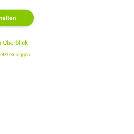
n normaler Zeitrechnung; außerdem fing er beinahe an, sich
erleben
 dessen aufmerksamen Blick, dass dieser seinen Betrug
halten
r
er ihm unbedingt mit seiner Flucht helfen und bot ihm die
 Überblick
tan hat, obwohl sein eigentlicher Plan doch war, den Arzt
etzt einloggen