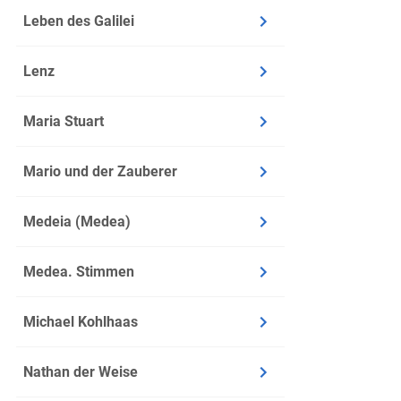
Seite: 1
Leben des Galilei
Zeit: Wi
Ort: Mar
Lenz
Inhalt
Maria Stuart
Der Erzä
durch d
Mario und der Zauberer
Plötzlic
aber hat
Medeia (Medea)
Der Erzä
Marie wo
Medea. Stimmen
Zu seine
denken
Michael Kohlhaas
Schweige
Irgendwa
Nathan der Weise
derselbe