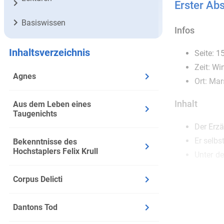
Erster Abs
Basiswissen
Infos
Inhaltsverzeichnis
Seite: 1
Zeit: Wi
Agnes
Ort: Mar
Inhalt
Aus dem Leben eines
Taugenichts
Der Erzä
Er selbs
Bekenntnisse des
Hochstaplers Felix Krull
Unter de
seinen R
Corpus Delicti
Beim Kan
so einfa
Dantons Tod
Der Erzä