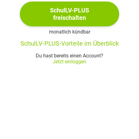
Brief an den ehemaligen Innenminister erhalten.
SchulLV-PLUS
Er schreibt einen zweiten Brief an den ehemaligen
freischalten
Innenminister. (S. 164 f.)
Besuch bei Katharina Blumenschläger in der
monatlich kündbar
Strafvollzugsanstalt (S. 166)
SchulLV-PLUS-Vorteile im Überblick
Richard ruft im Büro des Ministers an und wird als
Du hast bereits einen Account?
Querulant bezeichnet.
Jetzt einloggen
Kapitel 22
Infos
Seite: 168-175
Ort: Haus der Zureks
Zeit: fünf Jahre nach Olivers Tod (kein konkreter
Zeitpunkt)