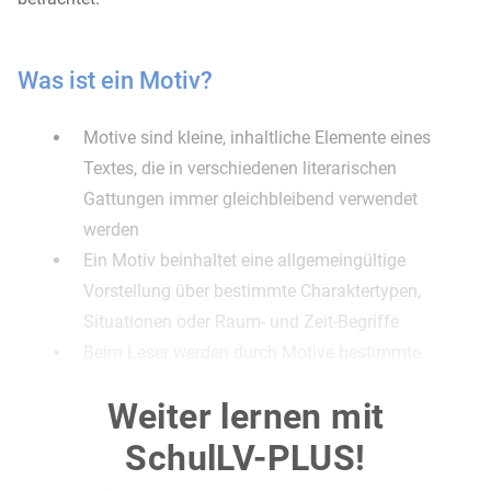
Was ist ein Motiv?
Motive sind kleine, inhaltliche Elemente eines
Textes, die in verschiedenen literarischen
Gattungen immer gleichbleibend verwendet
werden
Ein Motiv beinhaltet eine allgemeingültige
Vorstellung über bestimmte Charaktertypen,
Situationen oder Raum- und Zeit-Begriffe
Beim Leser werden durch Motive bestimmte
Assoziationen hervorgerufen, ohne dass der Autor
Weiter lernen mit
diese explizit erwähnen muss
Sie veranschaulichen Situationen oder
SchulLV-PLUS!
versinnbildlichen Sachverhalte