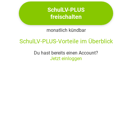
Motive können außerdem einen Text als
SchulLV-PLUS
Leitmotive strukturieren und innerhalb eines
freischalten
Werkes Zusammenhänge schaffen
monatlich kündbar
SchulLV-PLUS-Vorteile im Überblick
Das Foto
Du hast bereits einen Account?
Ein Foto steht für eine schöne Erinnerung, die man
Jetzt einloggen
auf Papier gebracht für immer festhalten will
Es ist allgemein bekannt, dass Fotos viele
Emotionen beim Betrachter auslösen können
Direkt zu Beginn der Erzählung wird ausführlich
ein Foto des verschollenen Bruders beschrieben,
das prominent im Album klebt
Durch das ständige, wiederholte Betrachten des
Fotos versucht die Mutter ihren verschollenen
Sohn am Leben zu halten, gleichzeitig aber weckt