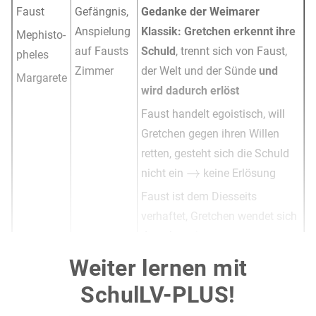
Faust
Gefängnis,
Gedanke der Weimarer
Anspielung
Klassik: Gretchen erkennt ihre
Mephisto-
auf Fausts
Schuld
, trennt sich von Faust,
pheles
Zimmer
der Welt und der Sünde
und
Margarete
wird dadurch erlöst
Faust handelt egoistisch, will
Gretchen gegen ihren Willen
retten, gesteht sich die Schuld
nicht ein
keine Erlösung
Faust ist dem Diesseits
verhaftet, Gretchen wendet sich
dem Jenseits zu
“Gretchen“ zu Margarete
Weiter lernen mit
eigenständiges Handeln,
SchulLV-PLUS!
Erkenntnis, dass Faust sie nicht