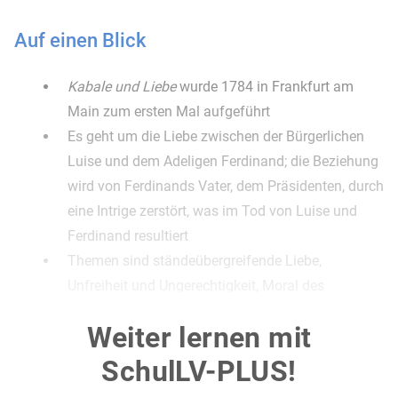
Auf einen Blick
Kabale und Liebe
wurde 1784 in Frankfurt am
Main zum ersten Mal aufgeführt
Es geht um die Liebe zwischen der Bürgerlichen
Luise und dem Adeligen Ferdinand; die Beziehung
wird von Ferdinands Vater, dem Präsidenten, durch
eine Intrige zerstört, was im Tod von Luise und
Ferdinand resultiert
Themen sind ständeübergreifende Liebe,
Unfreiheit und Ungerechtigkeit, Moral des
Bürgertums und Korruption des Adels, das
Weiter lernen mit
Aufbegehren gegen die Ständegesellschaft
Das Drama ist typisch für die Epoche des Sturm
SchulLV-PLUS!
und Drang und die Gattung des von Lessing