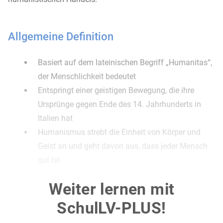
Allgemeine Definition
Basiert auf dem lateinischen Begriff „Humanitas“,
der Menschlichkeit bedeutet
Entspringt einer geistigen Bewegung, die ihre
Ursprünge gegen Ende des 14. Jahrhunderts in
Italien hat
Humanismus strebt die Einheit von Körper und
Geist an und geht davon aus, dass jeder Mensch
gut ist
Durch Bildung kann ein Idealzustand erreicht
Weiter lernen mit
werden
Es ist ein Musterbild moralischen und sittlichen
SchulLV-PLUS!
Handelns