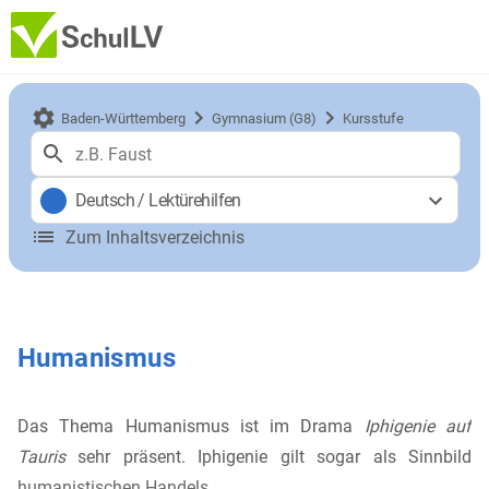
Baden-Württemberg
Gymnasium (G8)
Kursstufe
Deutsch
/
Lektürehilfen
Zum Inhaltsverzeichnis
Humanismus
Das Thema Humanismus ist im Drama
Iphigenie auf
Tauris
sehr präsent. Iphigenie gilt sogar als Sinnbild
humanistischen Handels.