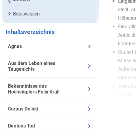
Eingebet
stellt 
Basiswissen
Höhepun
Eine all
Inhaltsverzeichnis
Autor d
könnten n
Agnes
Situiert
Marseill
Aus dem Leben eines
Taugenichts
Außerdem
repräsen
Bekenntnisse des
Auktoria
Hochstaplers Felix Krull
außen. E
scheint,
Corpus Delicti
Erzähler
Epische 
Dantons Tod
nicht z