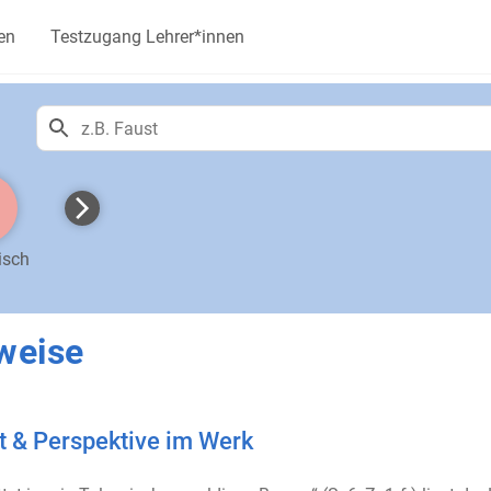
en
Testzugang Lehrer*innen
isch
weise
t & Perspektive im Werk