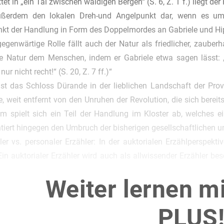
tet in „ein Tal zwischen waldigen Bergen“ (S. 6, Z. 1 f.) liegt 
außerdem den lokalen Dreh-und Angelpunkt dar, wenn es um
kt der Handlung in Form des Doppelmordes an Gabriele und Hip
gegenwärtige Rolle fällt auch der Natur als friedlicher, zauberh
ie Natur dem Menschen, indem er Gabriele etwa sagen lässt: „
ur nicht recht!“ (S. 20, Z. 7 ff.)“
 ist das Schloss Dürande in der lieblichen Landschaft der Pro
e, weit entfernt von den Unruhen der Revolution, die sich bereit
 spielt sich ein Teil der Handlung im Kloster ab, welches ein
tiert hingegen den Umbruch der bisherigen gesellschaftlichen u
ler vs. personaler Erzähler: In der auktorialen Erzählperspek
in auktorialer Erzähler wird auch als allwissender Erzähler be
 sich jedoch vorbehält, welche Informationen er mit dem Leser
Weiter lernen m
 wiedergegeben wird, findet die Binnenhandlung der Novelle aus 
Distanz: Damit ist gemeint, dass der Erzähler über alle tempo
PLUS
uletzt aus diesem Grund besonders gut vom Geschehen abgrenze