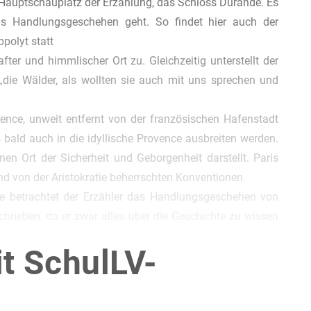
der Hauptschauplatz der Erzählung, das Schloss Dürande. Es
s Handlungsgeschehen geht. So findet hier auch der
polyt statt
after und himmlischer Ort zu. Gleichzeitig unterstellt der
die Wälder, als wollten sie auch mit uns sprechen und
vence, unweit entfernt von der französischen Hafenstadt
s bald auch in die idyllische Provence ausbreiten werden.
en Ort der Sicherheit und Geborgenheit darstellt. Paris
nd von der Aristokratie beherrschten Konventionen
tive betrachtet der Erzähler das Handlungsgeschehen von
schrieben, da er zwar alles über die Geschichte zu wissen
 teilt. Während die Rahmenhandlung von einem auktorialen
it SchulLV-
personaler Erzählsicht statt
rären und räumlichen Dimensionen Bescheid weiß und sich
!
n kann. Auf diese Weise baut Eichendorff eine gewisse