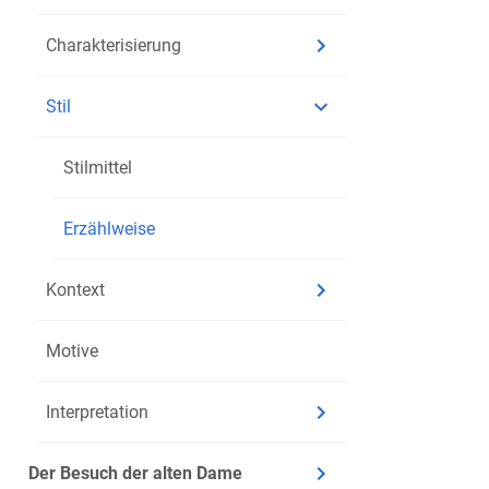
aus de
Charakterisierung
der Gesa
Geistlic
Stil
innewoh
jungen G
Stilmittel
Gesang G
ihrem Li
Erzählweise
erreicht
Gabriel
Kontext
Gärtner
Hippolyt
Motive
bereits 
Das fina
Interpretation
Katastro
friedlic
Der Besuch der alten Dame