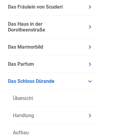
Distanz 
Das Fräulein von Scuderi
Vogelper
Erzähle
Das Haus in der
indem er
Dorotheenstraße
Lyrische 
Das Marmorbild
Kritik: 
Das Parfum
Gabriel
Kritik a
Das Schloss Dürande
Als gut 
welche 
Übersicht
Dürande
Gesang 
Handlung
beobacht
welcher 
Aufbau
Gabriele