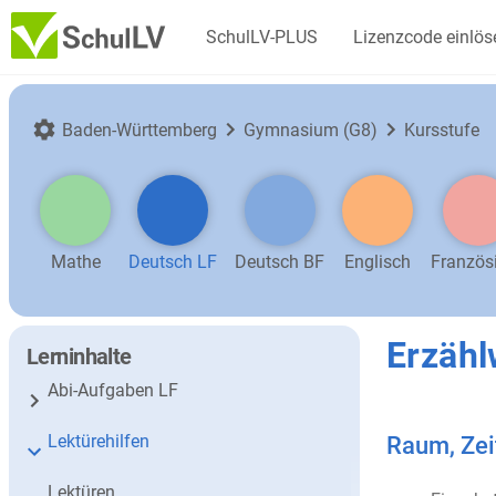
SchulLV-PLUS
Lizenzcode einlös
Baden-Württemberg
Gymnasium (G8)
Kursstufe
Mathe
Deutsch LF
Deutsch BF
Englisch
Französ
Erzähl
Lerninhalte
Abi-Aufgaben LF
Lektürehilfen
Raum, Zei
Lektüren