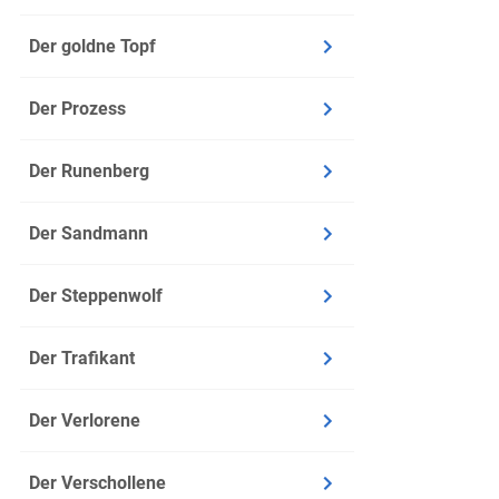
Sprachlich
Der goldne Topf
Vage: I
verwende
Der Prozess
die ers
zwischen
Der Runenberg
Einsamk
beinahe
Der Sandmann
Formelh
Handschr
Der Steppenwolf
bestimm
als „Mor
Der Trafikant
Sinnlic
spricht
Der Verlorene
diesen 
(S. 9, Z
Der Verschollene