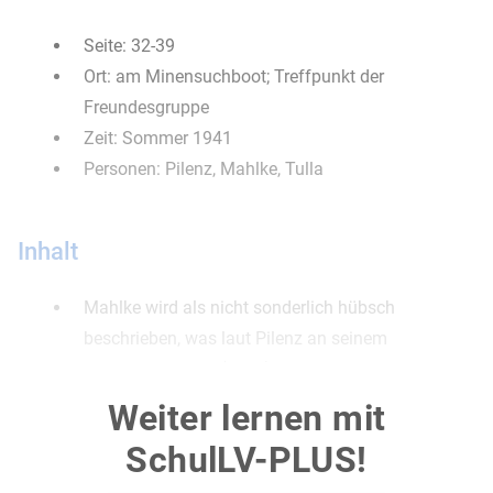
Seite: 32-39
Ort: am Minensuchboot; Treffpunkt der
Freundesgruppe
Zeit: Sommer 1941
Personen: Pilenz, Mahlke, Tulla
Inhalt
Mahlke wird als nicht sonderlich hübsch
beschrieben, was laut Pilenz an seinem
Adamsapfel liegt (S. 32).
Ein Mädchen namens Tulla Pokriefke hat die
Weiter lernen mit
Jungsgruppe häufig zu ihrem Treffpunkt, dem
SchulLV-PLUS!
Mienenboot begleitet (S. 32 f.).
Ansonsten pflegt der Protagonist jedoch wenig