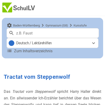
Baden-Württemberg
Gymnasium (G8)
Kursstufe
Deutsch
/
Lektürehilfen
Zum Inhaltsverzeichnis
Tractat vom Steppenwolf
Das
Tractat vom Steppenwolf
spricht Harry Haller direkt
an. Ein allwissender Ich-Erzähler berichtet über das Wesen
des Steppenwolfs und kann tief in dessen Seele blicken.