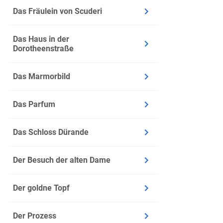
Das Fräulein von Scuderi
Versöhnung 
die Stabili
Das Haus in der
Unbehagen
Dorotheenstraße
Zeitgenössi
Das Marmorbild
Zur Entstehun
die
„derbe
Das Parfum
Anspielung
Komödie – n
Das Schloss Dürande
die
Unklarh
handelte. D
Der Besuch der alten Dame
die vermei
Der goldne Topf
unübersicht
das
Fehlen
Der Prozess
deutlich mo