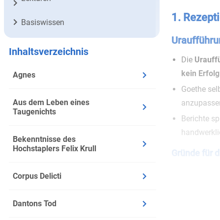
1. Rezept
Basiswissen
Uraufführun
Inhaltsverzeichnis
Die
Urauff
kein Erfolg
Agnes
Goethe sel
Aus dem Leben eines
anzupassen
Taugenichts
Berichte s
handwerkli
Bekenntnisse des
Hochstaplers Felix Krull
Gründe für 
Das Publik
Corpus Delicti
Orientierun
Kleists St
Dantons Tod
Die
Mischun