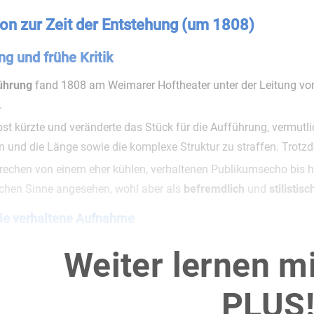
ion zur Zeit der Entstehung (um 1808)
g und frühe Kritik
ührung
fand 1808 am Weimarer Hoftheater unter der Leitung vo
.
bst kürzte und veränderte das Stück für die Aufführung, vermu
 und die Länge sowie die komplexe Struktur zu straffen. Trotz
prechen von einem eher kühlen, verhaltenen Publikumsecho bis 
chen Sinne angesehen, wohl aber als
befremdlich
und
stilisti
die verhaltene Aufnahme
um erwartete ein klassisches Lustspiel im Sinne der Weimarer 
Weiter lernen m
g und stilistischer Geschlossenheit.
ück war jedoch
sprachlich sperrig, ironisch gebrochen, intellek
PLUS
g aus Komik und gesellschaftlicher Kritik irritierte
besonders. 