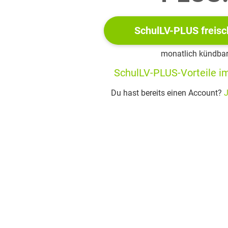
und moralische Ordnung hinausläuft, zeigt Kleist eine Justiz, die
tät der dargestellten Welt. Das erzeugte keine befreiende Heite
SchulLV-PLUS freisc
.
monatlich kündba
sche Kritik
SchulLV-PLUS-Vorteile im
gszeit wurde bemängelt:
Du hast bereits einen Account?
J
“ Komik
: Die körperliche Lächerlichkeit des Dorfrichters, seine p
en wirkten auf das klassisch geprägte Publikum unangemessen. M
icht eine Groteske, die Autorität offen dem Spott preisgibt.
eit des Tons
: Es war schwer einzuordnen, ob es sich um eine ha
iese Mischung aus Komik und struktureller Justizkritik widersp
ntliche
Überfrachtung mit Details
: Die Vielzahl an Aussagen, I
lich.
 einer „moralisch erhobenen“ Schlusslösung
: Hinzu kam, dass 
ralisch erhobene oder versöhnliche Schlusslösung präsentiert w