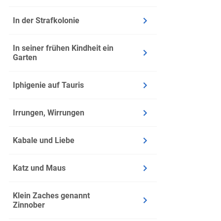
Typische mode
In der Strafkolonie
1. Verlegun
In seiner frühen Kindheit ein
Gericht al
Garten
Adam als 
2. Politisch
Iphigenie auf Tauris
Bezug zu K
Irrungen, Wirrungen
Kritik an B
Kabale und Liebe
3. Feminist
stärkere F
Katz und Maus
Betonung se
Klein Zaches genannt
4. Mediale 
Zinnober
Hörspiele