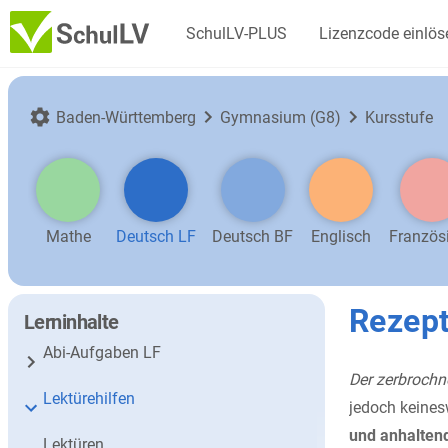
SchulLV-PLUS
Lizenzcode einlös
Baden-Württemberg
Gymnasium (G8)
Kursstufe
Mathe
Deutsch LF
Deutsch BF
Englisch
Französ
Rezept
Lerninhalte
Abi-Aufgaben LF
Der zerbrochn
Lektürehilfen
jedoch keines
und anhaltend
Lektüren