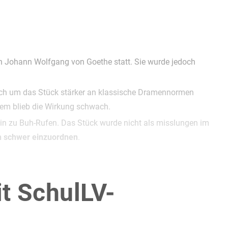
n Johann Wolfgang von Goethe statt. Sie wurde jedoch
tlich um das Stück stärker an klassische Dramennormen
dem blieb die Wirkung schwach.
hin zu Buh-Rufen. Das Stück wurde nicht als misslungen im
sch schwer einzuordnen
.
Klassik mit harmonischem Aufbau, eindeutiger moralischer
it SchulLV-
tuell komplex und formal ungewöhnlich
.
!
Während ein klassisches Lustspiel üblicherweise auf