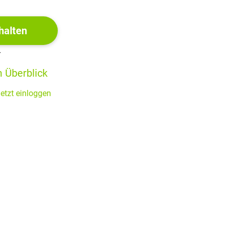
 selbst korrumpiert ist. Der Richter als Täter untergräbt
rkeit, sondern ein ambivalentes Gefühl zwischen Lachen und
halten
r
 Überblick
etzt einloggen
einlichen Ausflüchte und die teilweise drastischen
an erwartete eine gemäßigte, stilistisch verfeinerte
rmlose Farce oder um eine ernsthafte Gesellschaftskritik
rach dem Ideal einer klaren moralischen Ausrichtung.
ndizien und Wendungen wirkte für manche Zuschauer
am Ende zwar der Richter entlarvt wird, jedoch keine
ird.