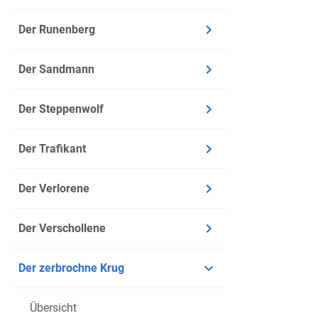
2. Später
Der Runenberg
Erst im Laufe
Der Sandmann
Maßstab: Nun s
Im Realismus
Der Steppenwolf
die
psycho
groteske Ko
Der Trafikant
Selbsttäusc
wurden als 
Der Verlorene
die
Milieus
Der Verschollene
als authent
worden war
Der zerbrochne Krug
die
realist
überzogen, 
Übersicht
Beobachtun