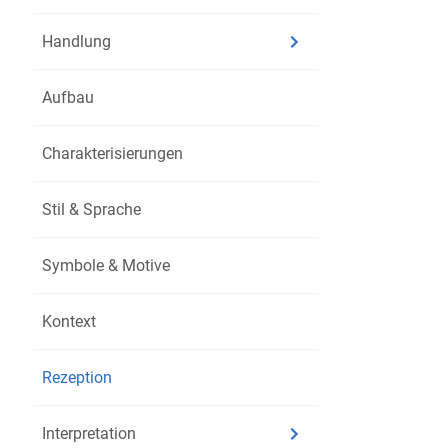
Man begann, d
Handlung
gesellschaftsk
Aufbau
3. Rezepti
Heute gilt
Der
Charakterisierungen
Meisterwer
Stil & Sprache
frühe Justi
scharfe Mac
Symbole & Motive
Stück über 
Kontext
Moderne In
Machtmissb
Rezeption
Geschlecht
Interpretation
Systemkriti