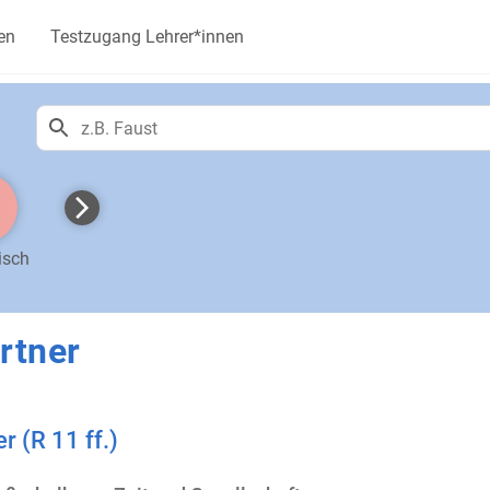
en
Testzugang Lehrer*innen
isch
rtner
r (R 11 ff.)