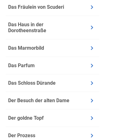
Das Fräulein von Scuderi
Bemerke
die Gebu
Das Haus in der
Diese z
Dorotheenstraße
Thematik
einem R
Das Marmorbild
Ein Schweige
Das Parfum
Im Gege
Das Schloss Dürande
vermitte
Dadurch 
Der Besuch der alten Dame
Kontinui
Der goldne Topf
Der Prozess