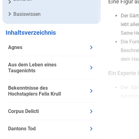
Eine Figur a
Basiswissen
Der Gärt
lebt all
Inhaltsverzeichnis
Seine He
Die Form
Agnes
Beschrei
dem Hau
Aus dem Leben eines
Taugenichts
Ein Experte
Der Gär
Bekenntnisse des
Hochstaplers Felix Krull
Kenntni
Sein Wis
Corpus Delicti
kennt o
vor alle
Dantons Tod
Zwischen Ge