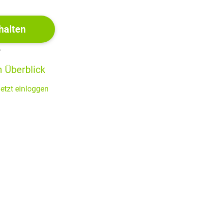
 Lebens und Sterbens zukommt. Er ist gleichermaßen für
halten
ger Pflanzen bis zum Fällen alter Bäume.
all – stellt eine symbolische Verbindung zur zentralen
r
aft und Erinnerung. Der Gärtner wird so zur
Konstante
in
 Überblick
etzt einloggen
eine Geschichte wird nicht über Gedanken oder Dialoge
ueller Charakter mit Innenleben
, sondern ein Sinnbild für