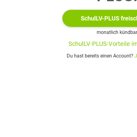
nswert ist die
doppelte Rolle
, die dem Gärtner im Kontext des
SchulLV-PLUS freisc
rt wie für das Sterben in der Natur zuständig: vom Veredeln jun
yklische Sicht auf Naturprozesse – vom Wachstum bis zum Verf
monatlich kündba
 des Romans her: die stetige Veränderung von Besitz, Landsch
SchulLV-PLUS-Vorteile im
oman voller Umbrüche und Verdrängungen.
Du hast bereits einen Account?
J
nder, dessen Tun für sich spricht
nsatz zu vielen anderen Figuren bleibt der Gärtner
stumm
. S
lt, sondern ausschließlich über
Beobachtungen seines Tuns
.
nimmt er eine fast archetypische Rolle ein: Er ist
kein individ
tät, Wissen und das stille Arbeiten im Hintergrund.