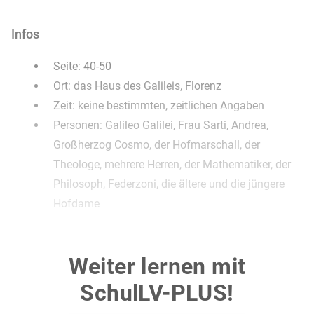
Infos
Seite: 40-50
Ort: das Haus des Galileis, Florenz
Zeit: keine bestimmten, zeitlichen Angaben
Personen: Galileo Galilei, Frau Sarti, Andrea,
Großherzog Cosmo, der Hofmarschall, der
Theologe, mehrere Herren, der Mathematiker, der
Philosoph, Federzoni, die ältere und die jüngere
Hofdame
Inhalt
Weiter lernen mit
Der Großherzog Cosmo besucht, vom
SchulLV-PLUS!
Hofmarschall und zwei Hofdamen begleitet,
Galileo, um mit ihm über die neuen Jupitersterne