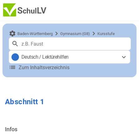
Baden-Württemberg
Gymnasium (G8)
Kursstufe
Deutsch
/
Lektürehilfen
Zum Inhaltsverzeichnis
Abschnitt 1
Infos