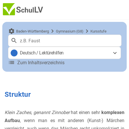
Baden-Württemberg
Gymnasium (G8)
Kursstufe
Deutsch
/
Lektürehilfen
Zum Inhaltsverzeichnis
Struktur
Klein Zaches, genannt Zinnober
hat einen sehr
komplexen
Aufbau
, wenn man es mit anderen (Kunst-) Märchen
vergleicht, auch wenn das Märchen recht unkompliziert in