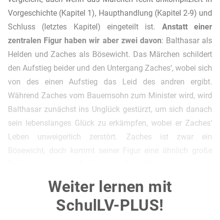
Vorgeschichte (Kapitel 1), Haupthandlung (Kapitel 2-9) und
Schluss (letztes Kapitel) eingeteilt ist.
Anstatt einer
zentralen Figur
haben wir aber zwei davon
: Balthasar als
Helden und Zaches als Bösewicht. Das Märchen schildert
den Aufstieg beider und den Untergang Zaches‘, wobei sich
von des einen Aufstieg das Leid des andren ergibt.
Während Zaches vom Bauernsohn zum Minister wird, wird
Balthasar zunächst ins Unglück gestürzt, um sich danach
sein lebenslanges Glück zu erkämpfen, wobei er Zaches‘
Leben unweigerlich zerstört. Zaches ist zwar ein
Bösewicht, doch kommt seiner Figur eine ähnlich große
Rolle zu wie der Balthasars. Schließlich beginnt das
Märchen mit
Zaches‘
Schicksal, nicht mit dem des
Weiter lernen mit
Protagonisten.
SchulLV-PLUS!
Der
lineare Märchenverlauf
, der zumeist einer Figur folgt