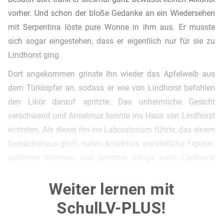
vorher. Und schon der bloße Gedanke an ein Wiedersehen
mit Serpentina löste pure Wonne in ihm aus. Er musste
sich sogar eingestehen, dass er eigentlich nur für sie zu
Lindhorst ging.
Dort angekommen grinste ihn wieder das Apfelweib aus
dem Türklopfer an, sodass er wie von Lindhorst befohlen
den Likör darauf spritzte. Das unheimliche Gesicht
verschwand und Anselmus konnte ins Haus von Lindhorst
eintreten. Als dieser ihn ins Laboratorium führte, das einem
Gewächshaus glich, nahm Anselmus wunderliche Figuren,
seltsame Stimmen und geheime Gänge wahr. Lindhorst
erschien ihm in seinem rot-gelben Mantel als
Weiter lernen mit
Feuerlilienbusch und auf einem wunderschön glänzenden
goldenen Topf sah Anselmus Serpentina vor sich. Plötzlich
SchulLV-PLUS!
dann fand sich der Student in einer ganz gewöhnlichen