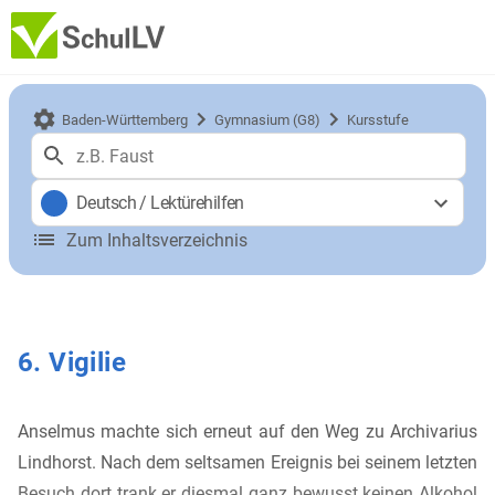
Baden-Württemberg
Gymnasium (G8)
Kursstufe
Deutsch
/
Lektürehilfen
Zum Inhaltsverzeichnis
6. Vigilie
Anselmus machte sich erneut auf den Weg zu Archivarius
Lindhorst. Nach dem seltsamen Ereignis bei seinem letzten
Besuch dort trank er diesmal ganz bewusst keinen Alkohol