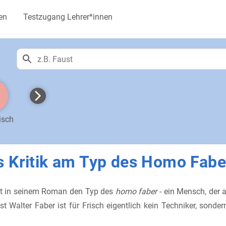
en
Testzugang Lehrer*innen
isch
s Kritik am Typ des Homo Fabe
iert in seinem Roman den Typ des
homo faber
- ein Mensch, der a
st Walter Faber ist für Frisch eigentlich kein Techniker, sond