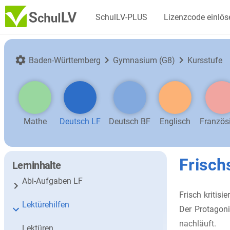
SchulLV-PLUS
Lizenzcode einlös
Baden-Württemberg
Gymnasium (G8)
Kursstufe
Mathe
Deutsch LF
Deutsch BF
Englisch
Französ
Frisch
Lerninhalte
Abi-Aufgaben LF
Frisch kritis
Lektürehilfen
Der Protagoni
nachläuft.
Lektüren