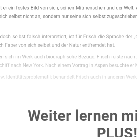
at er ein festes Bild von sich, seinen Mitmenschen und der Welt
ch selbst nicht an, sondern nur seine sich selbst zugeschriebene
edoch selbst falsch interpretiert, ist für Frisch die Sprache der
ch Faber von sich selbst und der Natur entfremdet hat.
en sich im Werk auch biographische Bezüge: Frisch reiste nac
chiff nach New York. Nach einem Vortrag in Aspen besuchte er 
zw. Identitätsproblematik behandelt Frisch auch in anderen Werke
Weiter lernen m
PLUS