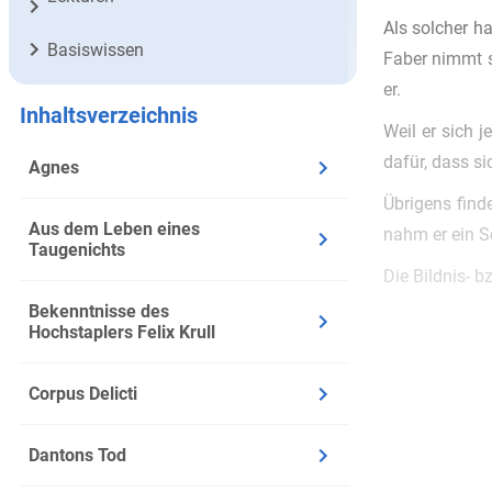
Als solcher h
Basiswissen
Faber nimmt si
er.
Inhaltsverzeichnis
Weil er sich j
dafür, dass si
Agnes
Übrigens find
Aus dem Leben eines
nahm er ein S
Taugenichts
Die Bildnis- b
Bekenntnisse des
Hochstaplers Felix Krull
Corpus Delicti
Dantons Tod