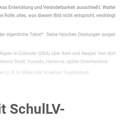
, was Entwicklung und Veränderbarkeit ausschließt. Walter
 Rolle; alles, was diesem Bild nicht entspricht, verdrängt
 „der eigentliche Tatort“. Seine falschen Deutungen sorgen
h Aspen in Colorado (USA) über Rom und Neapel. Von dort
Mexico Stadt, Yucatán, Havanna, später Griechenland.
n, z. B. in
Stiller
oder in seinen Tagebüchern.
it SchulLV-
!