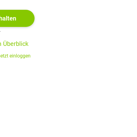
halten
r
 Überblick
etzt einloggen